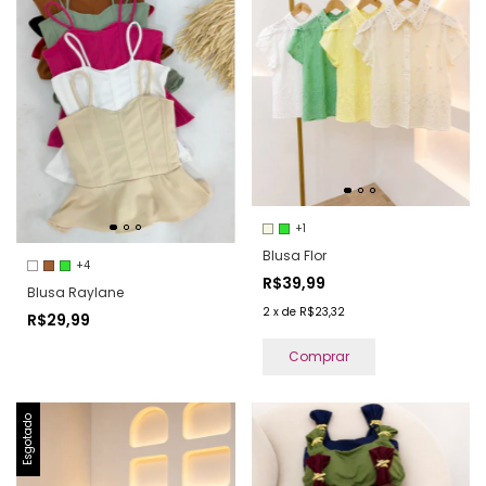
+1
Blusa Flor
+4
R$39,99
Blusa Raylane
2
x
de
R$23,32
R$29,99
Comprar
Esgotado