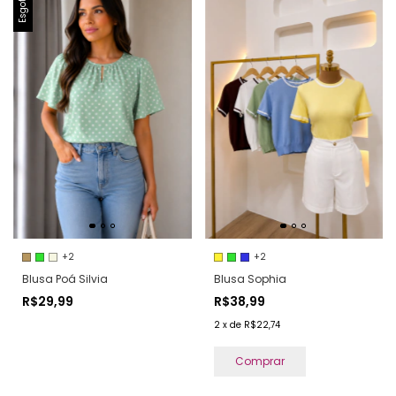
Esgotado
+2
+2
Blusa Poá Silvia
Blusa Sophia
R$29,99
R$38,99
2
x
de
R$22,74
Comprar