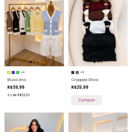
+4
+3
Blusa Ana
Cropped Olívia
R$39,99
R$25,99
2
x
de
R$23,32
Comprar