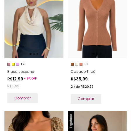
+2
+3
Blusa Joseane
Casaco Tricô
R$12,99
R$35,99
-
19
%
OFF
R$15,99
2
x
de
R$20,99
Comprar
Comprar
Esgotado