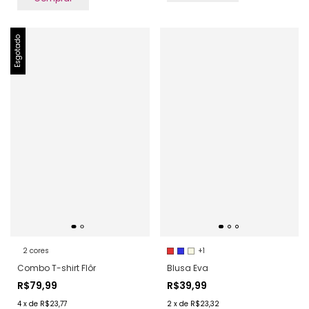
Esgotado
2 cores
+1
Combo T-shirt Flôr
Blusa Eva
R$79,99
R$39,99
4
x
de
R$23,77
2
x
de
R$23,32