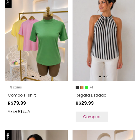
3 cores
+1
Combo T-shirt
Regata Listrada
R$79,99
R$29,99
4
x
de
R$23,77
Comprar