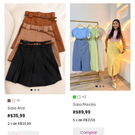
+2
+1
Saia Priscila
Saia Ana
R$89,99
R$35,99
5
x
de
R$21,56
2
x
de
R$20,99
Comprar