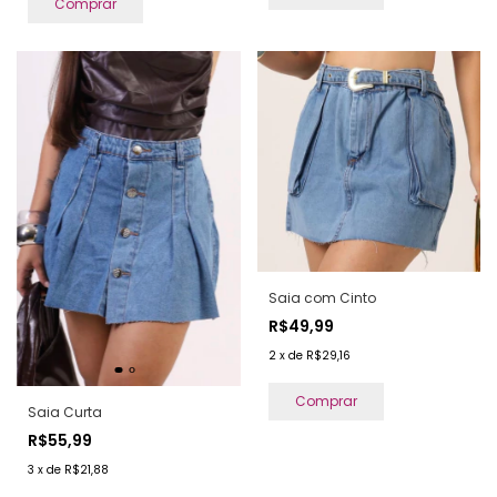
Comprar
Saia com Cinto
R$49,99
2
x
de
R$29,16
Comprar
Saia Curta
R$55,99
3
x
de
R$21,88