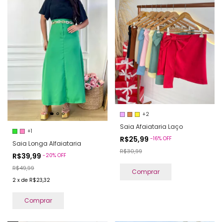
+2
Saia Afaiataria Laço
+1
R$25,99
-
16
%
OFF
Saia Longa Alfaiataria
R$30,99
R$39,99
-
20
%
OFF
R$49,99
Comprar
2
x
de
R$23,32
Comprar