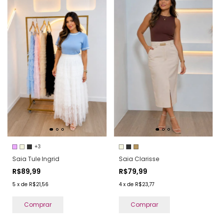
+3
Saia Tule Ingrid
Saia Clarisse
R$89,99
R$79,99
5
x
de
R$21,56
4
x
de
R$23,77
Comprar
Comprar