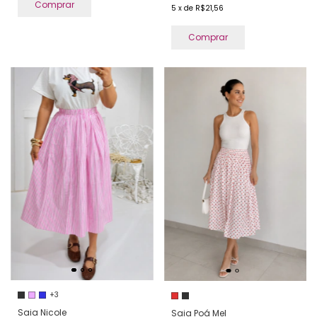
Comprar
5
x
de
R$21,56
Comprar
+3
Saia Nicole
Saia Poá Mel