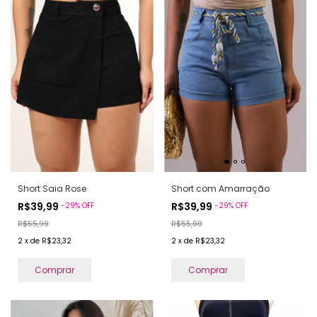
Short Saia Rose
Short com Amarração
R$39,99
R$39,99
-
29
%
OFF
-
29
%
OFF
R$55,99
R$55,99
2
x
de
R$23,32
2
x
de
R$23,32
Comprar
Comprar